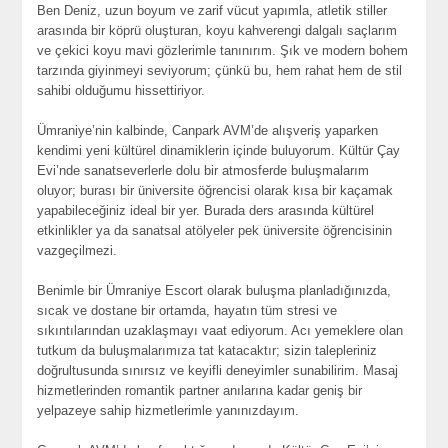
Ben Deniz, uzun boyum ve zarif vücut yapımla, atletik stiller
arasında bir köprü oluşturan, koyu kahverengi dalgalı saçlarım
ve çekici koyu mavi gözlerimle tanınırım. Şık ve modern bohem
tarzında giyinmeyi seviyorum; çünkü bu, hem rahat hem de stil
sahibi olduğumu hissettiriyor.
Ümraniye’nin kalbinde, Canpark AVM’de alışveriş yaparken
kendimi yeni kültürel dinamiklerin içinde buluyorum. Kültür Çay
Evi’nde sanatseverlerle dolu bir atmosferde buluşmalarım
oluyor; burası bir üniversite öğrencisi olarak kısa bir kaçamak
yapabileceğiniz ideal bir yer. Burada ders arasında kültürel
etkinlikler ya da sanatsal atölyeler pek üniversite öğrencisinin
vazgeçilmezi.
Benimle bir Ümraniye Escort olarak buluşma planladığınızda,
sıcak ve dostane bir ortamda, hayatın tüm stresi ve
sıkıntılarından uzaklaşmayı vaat ediyorum. Acı yemeklere olan
tutkum da buluşmalarımıza tat katacaktır; sizin talepleriniz
doğrultusunda sınırsız ve keyifli deneyimler sunabilirim. Masaj
hizmetlerinden romantik partner anılarına kadar geniş bir
yelpazeye sahip hizmetlerimle yanınızdayım.