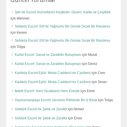
Şile’de Escort Hizmetlerini Keşfedin: Güven, Kalite ve Çeşitlilik
için
Mehmet
Sefaköy Escort: Elif ile Yağmurlu Bir Günde Sıcak Bir Randevu
için
Kerem
Sefaköy Escort: Elif ile Yağmurlu Bir Günde Sıcak Bir Randevu
için
Tolga
Kartal Escort: Sanat ve Zarafetin Buluşması
için
Murat
Kartal Escort: Sanat ve Zarafetin Buluşması
için
Deniz
Kadıköy Escort Eylül: Moda Caddesi’nin Cazibesi
için
Cem
Kadıköy Escort Eylül: Moda Caddesi’nin Cazibesi
için
Sinan
İkitelli Escort: Hem Sıcakkanlı Hem Enerjik
için
Emre
Gaziosmanpaşa Escort: Gecenin Ritminde Bir İz Bırak
için
Tolga
Göktürk Escort ile Şıklık ve Zarafet
için
Ahmet
Göktürk Escort ile Şıklık ve Zarafet
için
Emre