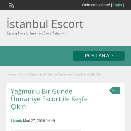
Welcome,
visitor!
[
Login
]
İstanbul Escort
En Seçkin Partner ve İlan Platformu
POST AN AD
Home
»
Ads
»
Yağmurlu Bir Günde Ümraniye Escort ile Keşfe Çıkın
Yağmurlu Bir Günde
Ümraniye Escort ile Keşfe
Çıkın
Listed:
Mart 27, 2026 14:49