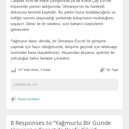
Canpark AVM’de keşfe çıktığınızda ya da Kültür Çay Evi’nin
köşesinde yerinizi aldığınızda, Ümraniye’nin bu hareketli
dokusunu benimle keşfedin. Bu şehrin huzur bulabileceğiniz ve
trafiğin sesinin ulaşmadığı yerlerinde buluşmanın mutluluğunu
yaşayın. Deniz ile bir randevu, size baharın sürprizlerini
getirecektir.
Yağmurun dansı altında, bir Ümraniye Escort ile görüşme
yapmak için hazır olduğunuzda, iletişime geçmek için whatsapp
üzerinden bana ulaşabilirsiniz. Akşamdan akşama, aydınlık bir
yolculuğun tadını beraber çıkaralım.
137 total views, 2 today
No Tags
LISTING ID:
N/A
Report problem
8 Responses to
“Yağmurlu Bir Günde