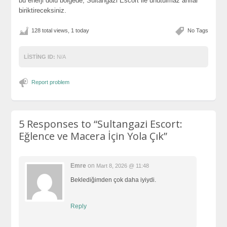
bu enerji dolu bölgede, Sultangazi Escort ile unutulmaz anılar
biriktireceksiniz.
128 total views, 1 today
No Tags
LISTING ID:
N/A
Report problem
5 Responses to
“Sultangazi Escort:
Eğlence ve Macera İçin Yola Çık”
Emre
on
Mart 8, 2026 @ 11:48
Beklediğimden çok daha iyiydi.
Reply