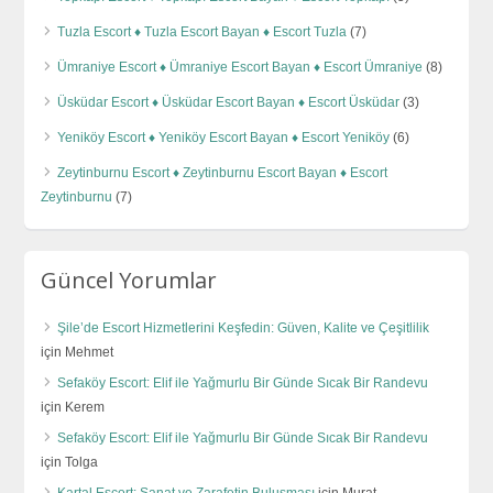
Tuzla Escort ♦️ Tuzla Escort Bayan ♦️ Escort Tuzla
(7)
Ümraniye Escort ♦️ Ümraniye Escort Bayan ♦️ Escort Ümraniye
(8)
Üsküdar Escort ♦️ Üsküdar Escort Bayan ♦️ Escort Üsküdar
(3)
Yeniköy Escort ♦️ Yeniköy Escort Bayan ♦️ Escort Yeniköy
(6)
Zeytinburnu Escort ♦️ Zeytinburnu Escort Bayan ♦️ Escort
Zeytinburnu
(7)
Güncel Yorumlar
Şile’de Escort Hizmetlerini Keşfedin: Güven, Kalite ve Çeşitlilik
için
Mehmet
Sefaköy Escort: Elif ile Yağmurlu Bir Günde Sıcak Bir Randevu
için
Kerem
Sefaköy Escort: Elif ile Yağmurlu Bir Günde Sıcak Bir Randevu
için
Tolga
Kartal Escort: Sanat ve Zarafetin Buluşması
için
Murat