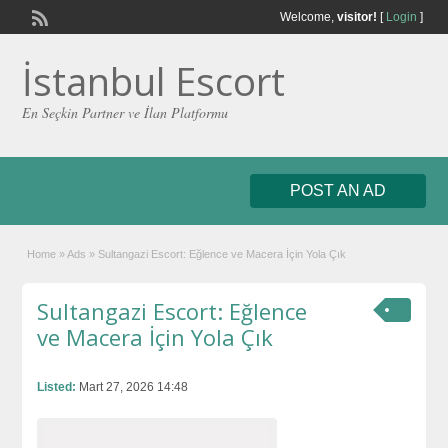
Welcome,
visitor!
[
Login
]
İstanbul Escort
En Seçkin Partner ve İlan Platformu
POST AN AD
Home
»
Ads
»
Sultangazi Escort: Eğlence ve Macera İçin Yola Çık
Sultangazi Escort: Eğlence
ve Macera İçin Yola Çık
Listed:
Mart 27, 2026 14:48