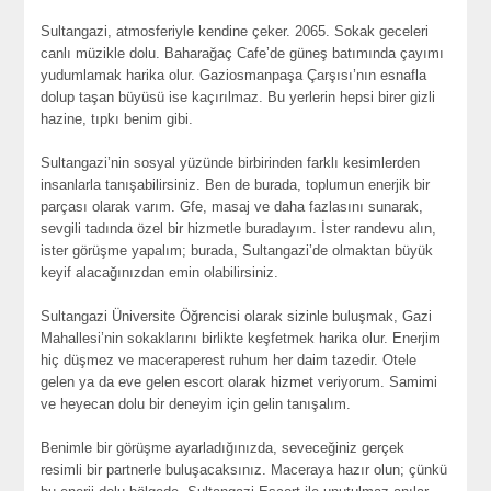
Sultangazi, atmosferiyle kendine çeker. 2065. Sokak geceleri
canlı müzikle dolu. Baharağaç Cafe’de güneş batımında çayımı
yudumlamak harika olur. Gaziosmanpaşa Çarşısı’nın esnafla
dolup taşan büyüsü ise kaçırılmaz. Bu yerlerin hepsi birer gizli
hazine, tıpkı benim gibi.
Sultangazi’nin sosyal yüzünde birbirinden farklı kesimlerden
insanlarla tanışabilirsiniz. Ben de burada, toplumun enerjik bir
parçası olarak varım. Gfe, masaj ve daha fazlasını sunarak,
sevgili tadında özel bir hizmetle buradayım. İster randevu alın,
ister görüşme yapalım; burada, Sultangazi’de olmaktan büyük
keyif alacağınızdan emin olabilirsiniz.
Sultangazi Üniversite Öğrencisi olarak sizinle buluşmak, Gazi
Mahallesi’nin sokaklarını birlikte keşfetmek harika olur. Enerjim
hiç düşmez ve maceraperest ruhum her daim tazedir. Otele
gelen ya da eve gelen escort olarak hizmet veriyorum. Samimi
ve heyecan dolu bir deneyim için gelin tanışalım.
Benimle bir görüşme ayarladığınızda, seveceğiniz gerçek
resimli bir partnerle buluşacaksınız. Maceraya hazır olun; çünkü