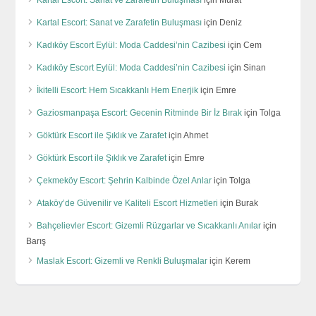
Kartal Escort: Sanat ve Zarafetin Buluşması
için
Deniz
Kadıköy Escort Eylül: Moda Caddesi’nin Cazibesi
için
Cem
Kadıköy Escort Eylül: Moda Caddesi’nin Cazibesi
için
Sinan
İkitelli Escort: Hem Sıcakkanlı Hem Enerjik
için
Emre
Gaziosmanpaşa Escort: Gecenin Ritminde Bir İz Bırak
için
Tolga
Göktürk Escort ile Şıklık ve Zarafet
için
Ahmet
Göktürk Escort ile Şıklık ve Zarafet
için
Emre
Çekmeköy Escort: Şehrin Kalbinde Özel Anlar
için
Tolga
Ataköy’de Güvenilir ve Kaliteli Escort Hizmetleri
için
Burak
Bahçelievler Escort: Gizemli Rüzgarlar ve Sıcakkanlı Anılar
için
Barış
Maslak Escort: Gizemli ve Renkli Buluşmalar
için
Kerem