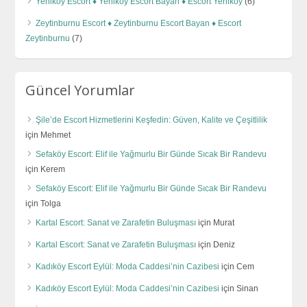
Yeniköy Escort ♦️ Yeniköy Escort Bayan ♦️ Escort Yeniköy
(6)
Zeytinburnu Escort ♦️ Zeytinburnu Escort Bayan ♦️ Escort
Zeytinburnu
(7)
Güncel Yorumlar
Şile’de Escort Hizmetlerini Keşfedin: Güven, Kalite ve Çeşitlilik
için
Mehmet
Sefaköy Escort: Elif ile Yağmurlu Bir Günde Sıcak Bir Randevu
için
Kerem
Sefaköy Escort: Elif ile Yağmurlu Bir Günde Sıcak Bir Randevu
için
Tolga
Kartal Escort: Sanat ve Zarafetin Buluşması
için
Murat
Kartal Escort: Sanat ve Zarafetin Buluşması
için
Deniz
Kadıköy Escort Eylül: Moda Caddesi’nin Cazibesi
için
Cem
Kadıköy Escort Eylül: Moda Caddesi’nin Cazibesi
için
Sinan