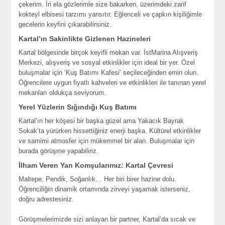
çekerim. İri ela gözlerimle size bakarken, üzerimdeki zarif
kokteyl elbisesi tarzımı yansıtır. Eğlenceli ve çapkın kişiliğimle
gecelerin keyfini çıkarabilirsiniz.
Kartal’ın Sakinlikte Gizlenen Hazineleri
Kartal bölgesinde birçok keyifli mekan var. İstMarina Alışveriş
Merkezi, alışveriş ve sosyal etkinlikler için ideal bir yer. Özel
buluşmalar için ‘Kuş Batımı Kafesi’ seçileceğinden emin olun.
Öğrencilere uygun fiyatlı kahveleri ve etkinlikleri ile tanınan yerel
mekanları oldukça seviyorum.
Yerel Yüzlerin Sığındığı Kuş Batımı
Kartal’ın her köşesi bir başka güzel ama Yakacık Bayrak
Sokak’ta yürürken hissettiğiniz enerji başka. Kültürel etkinlikler
ve samimi atmosfer için mükemmel bir alan. Buluşmalar için
burada görüşme yapabiliriz.
İlham Veren Yan Komşularımız: Kartal Çevresi
Maltepe, Pendik, Soğanlık… Her biri birer hazine dolu.
Öğrenciliğin dinamik ortamında zirveyi yaşamak isterseniz,
doğru adrestesiniz.
Görüşmelerimizde sizi anlayan bir partner, Kartal’da sıcak ve