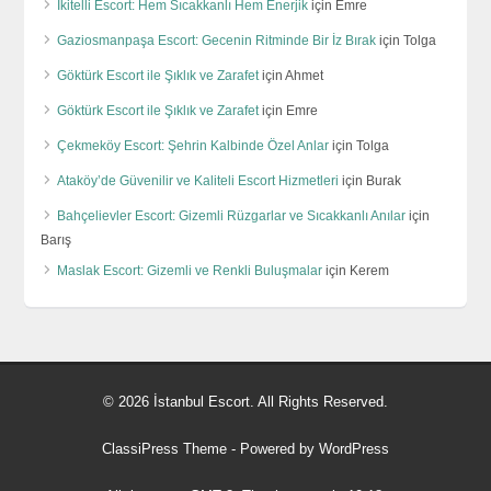
İkitelli Escort: Hem Sıcakkanlı Hem Enerjik
için
Emre
Gaziosmanpaşa Escort: Gecenin Ritminde Bir İz Bırak
için
Tolga
Göktürk Escort ile Şıklık ve Zarafet
için
Ahmet
Göktürk Escort ile Şıklık ve Zarafet
için
Emre
Çekmeköy Escort: Şehrin Kalbinde Özel Anlar
için
Tolga
Ataköy’de Güvenilir ve Kaliteli Escort Hizmetleri
için
Burak
Bahçelievler Escort: Gizemli Rüzgarlar ve Sıcakkanlı Anılar
için
Barış
Maslak Escort: Gizemli ve Renkli Buluşmalar
için
Kerem
© 2026 İstanbul Escort. All Rights Reserved.
ClassiPress Theme
- Powered by
WordPress