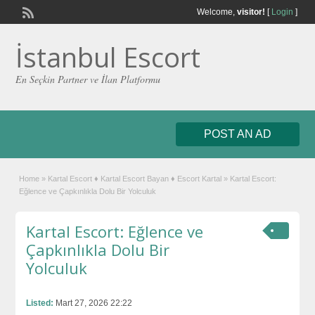
Welcome,
visitor!
[
Login
]
İstanbul Escort
En Seçkin Partner ve İlan Platformu
POST AN AD
Home
»
Kartal Escort ♦️ Kartal Escort Bayan ♦️ Escort Kartal
»
Kartal Escort:
Eğlence ve Çapkınlıkla Dolu Bir Yolculuk
Kartal Escort: Eğlence ve
Çapkınlıkla Dolu Bir
Yolculuk
Listed:
Mart 27, 2026 22:22