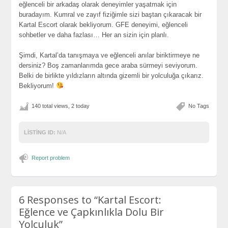
eğlenceli bir arkadaş olarak deneyimler yaşatmak için
buradayım. Kumral ve zayıf fiziğimle sizi baştan çıkaracak bir
Kartal Escort olarak bekliyorum. GFE deneyimi, eğlenceli
sohbetler ve daha fazlası… Her an sizin için planlı.
Şimdi, Kartal’da tanışmaya ve eğlenceli anılar biriktirmeye ne
dersiniz? Boş zamanlarımda gece araba sürmeyi seviyorum.
Belki de birlikte yıldızların altında gizemli bir yolculuğa çıkarız.
Bekliyorum!
140 total views, 2 today
No Tags
LISTING ID:
N/A
Report problem
6 Responses to
“Kartal Escort:
Eğlence ve Çapkınlıkla Dolu Bir
Yolculuk”