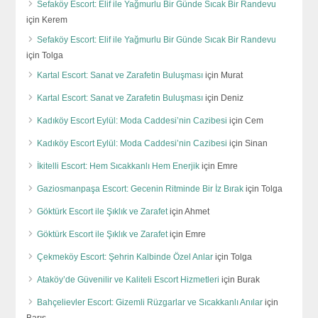
Sefaköy Escort: Elif ile Yağmurlu Bir Günde Sıcak Bir Randevu
için
Kerem
Sefaköy Escort: Elif ile Yağmurlu Bir Günde Sıcak Bir Randevu
için
Tolga
Kartal Escort: Sanat ve Zarafetin Buluşması
için
Murat
Kartal Escort: Sanat ve Zarafetin Buluşması
için
Deniz
Kadıköy Escort Eylül: Moda Caddesi’nin Cazibesi
için
Cem
Kadıköy Escort Eylül: Moda Caddesi’nin Cazibesi
için
Sinan
İkitelli Escort: Hem Sıcakkanlı Hem Enerjik
için
Emre
Gaziosmanpaşa Escort: Gecenin Ritminde Bir İz Bırak
için
Tolga
Göktürk Escort ile Şıklık ve Zarafet
için
Ahmet
Göktürk Escort ile Şıklık ve Zarafet
için
Emre
Çekmeköy Escort: Şehrin Kalbinde Özel Anlar
için
Tolga
Ataköy’de Güvenilir ve Kaliteli Escort Hizmetleri
için
Burak
Bahçelievler Escort: Gizemli Rüzgarlar ve Sıcakkanlı Anılar
için