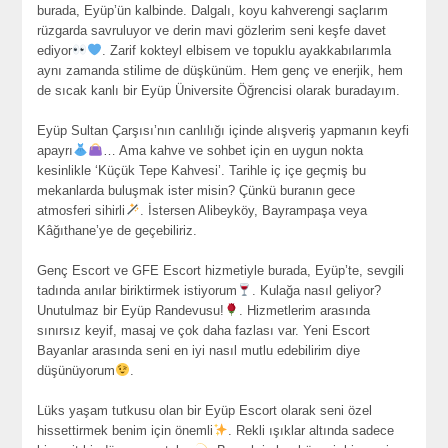
burada, Eyüp’ün kalbinde. Dalgalı, koyu kahverengi saçlarım
rüzgarda savruluyor ve derin mavi gözlerim seni keşfe davet
ediyor
. Zarif kokteyl elbisem ve topuklu ayakkabılarımla
aynı zamanda stilime de düşkünüm. Hem genç ve enerjik, hem
de sıcak kanlı bir Eyüp Üniversite Öğrencisi olarak buradayım.
Eyüp Sultan Çarşısı’nın canlılığı içinde alışveriş yapmanın keyfi
apayrı
… Ama kahve ve sohbet için en uygun nokta
kesinlikle ‘Küçük Tepe Kahvesi’. Tarihle iç içe geçmiş bu
mekanlarda buluşmak ister misin? Çünkü buranın gece
atmosferi sihirli
. İstersen Alibeyköy, Bayrampaşa veya
Kâğıthane’ye de geçebiliriz.
Genç Escort ve GFE Escort hizmetiyle burada, Eyüp’te, sevgili
tadında anılar biriktirmek istiyorum
. Kulağa nasıl geliyor?
Unutulmaz bir Eyüp Randevusu!
. Hizmetlerim arasında
sınırsız keyif, masaj ve çok daha fazlası var. Yeni Escort
Bayanlar arasında seni en iyi nasıl mutlu edebilirim diye
düşünüyorum
.
Lüks yaşam tutkusu olan bir Eyüp Escort olarak seni özel
hissettirmek benim için önemli
. Rekli ışıklar altında sadece