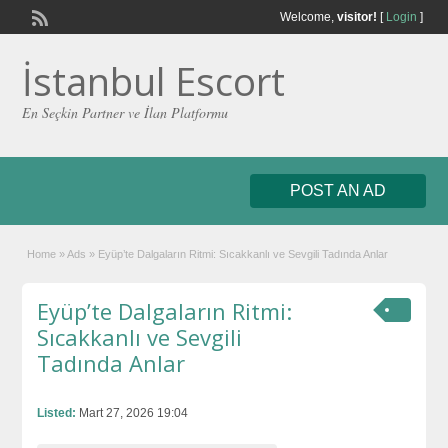
Welcome,
visitor!
[
Login
]
İstanbul Escort
En Seçkin Partner ve İlan Platformu
POST AN AD
Home
»
Ads
»
Eyüp’te Dalgaların Ritmi: Sıcakkanlı ve Sevgili Tadında Anlar
Eyüp’te Dalgaların Ritmi:
Sıcakkanlı ve Sevgili
Tadında Anlar
Listed:
Mart 27, 2026 19:04