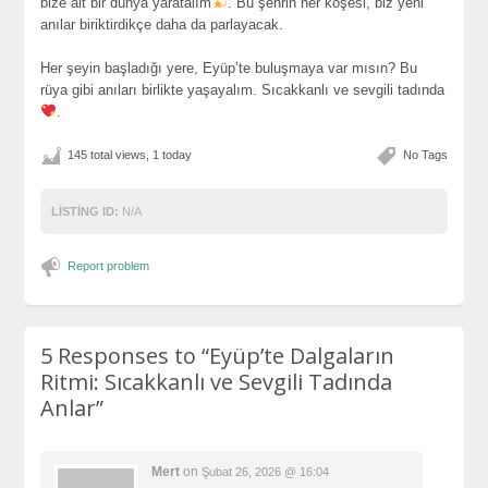
bize ait bir dünya yaratalım
. Bu şehrin her köşesi, biz yeni
anılar biriktirdikçe daha da parlayacak.
Her şeyin başladığı yere, Eyüp’te buluşmaya var mısın? Bu
rüya gibi anıları birlikte yaşayalım. Sıcakkanlı ve sevgili tadında
.
145 total views, 1 today
No Tags
LISTING ID:
N/A
Report problem
5 Responses to
“Eyüp’te Dalgaların
Ritmi: Sıcakkanlı ve Sevgili Tadında
Anlar”
Mert
on
Şubat 26, 2026 @ 16:04