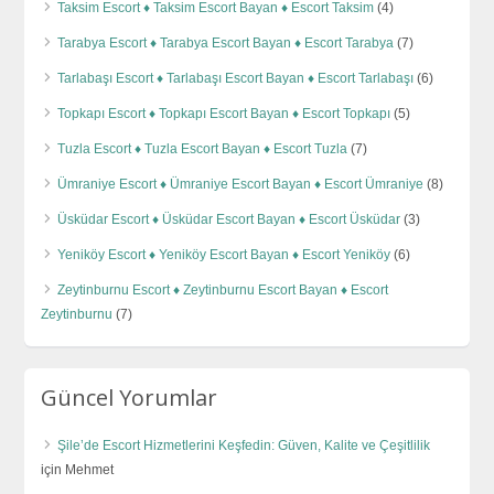
Taksim Escort ♦️ Taksim Escort Bayan ♦️ Escort Taksim
(4)
Tarabya Escort ♦️ Tarabya Escort Bayan ♦️ Escort Tarabya
(7)
Tarlabaşı Escort ♦️ Tarlabaşı Escort Bayan ♦️ Escort Tarlabaşı
(6)
Topkapı Escort ♦️ Topkapı Escort Bayan ♦️ Escort Topkapı
(5)
Tuzla Escort ♦️ Tuzla Escort Bayan ♦️ Escort Tuzla
(7)
Ümraniye Escort ♦️ Ümraniye Escort Bayan ♦️ Escort Ümraniye
(8)
Üsküdar Escort ♦️ Üsküdar Escort Bayan ♦️ Escort Üsküdar
(3)
Yeniköy Escort ♦️ Yeniköy Escort Bayan ♦️ Escort Yeniköy
(6)
Zeytinburnu Escort ♦️ Zeytinburnu Escort Bayan ♦️ Escort
Zeytinburnu
(7)
Güncel Yorumlar
Şile’de Escort Hizmetlerini Keşfedin: Güven, Kalite ve Çeşitlilik
için
Mehmet